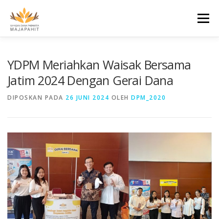
Lompat
ke
Menu
konten
BERANDA
TENTANG KAMI
FAQ
YDPM Meriahkan Waisak Bersama
Jatim 2024 Dengan Gerai Dana
PENDISTRIBUSIAN
BERITA
KONTAK
DIPOSKAN PADA
26 JUNI 2024
OLEH
DPM_2020
DONASI
DONASI CEPAT