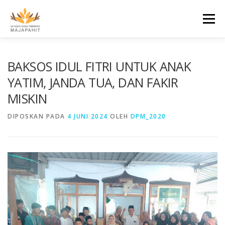
Lompat
ke
Menu
konten
BERANDA
TENTANG KAMI
FAQ
BAKSOS IDUL FITRI UNTUK ANAK
YATIM, JANDA TUA, DAN FAKIR
MISKIN
PENDISTRIBUSIAN
BERITA
KONTAK
DIPOSKAN PADA
4 JUNI 2024
OLEH
DPM_2020
DONASI
DONASI CEPAT